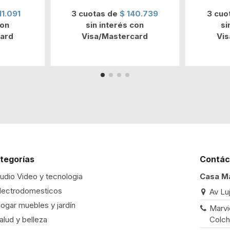
11.091
3 cuotas de
$ 140.739
3 cuo
con
sin interés con
si
ard
Visa/Mastercard
Vi
tegorías
Contác
udio Video y tecnologia
Casa M
lectrodomesticos
Av Lu
ogar muebles y jardín
Marvi
Colch
alud y belleza