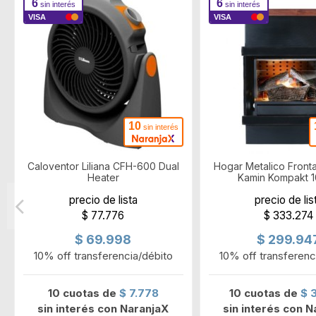
6
6
sin interés
sin interés
VISA
VISA
10
sin interés
Caloventor Liliana CFH-600 Dual
Hogar Metalico Front
Heater
Kamin Kompakt 
precio de lista
precio de lis
$ 77.776
$ 333.274
$ 69.998
$ 299.94
10% off transferencia/débito
10% off transferenc
10 cuotas de
$ 7.778
10 cuotas de
$ 
sin interés con NaranjaX
sin interés con N