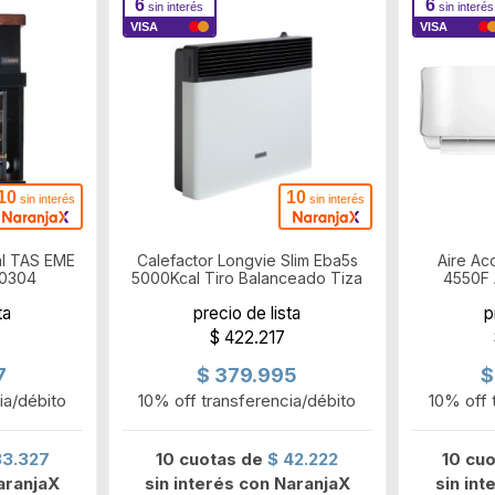
6
6
sin interés
sin interés
VISA
VISA
10
10
sin interés
sin interés
al TAS EME
Calefactor Longvie Slim Eba5s
Aire A
10304
5000Kcal Tiro Balanceado Tiza
4550F 
ta
precio de lista
p
$ 422.217
7
$ 379.995
$
ia/débito
10% off transferencia/débito
10% off 
33.327
10 cuotas de
$ 42.222
10 cu
aranjaX
sin interés con NaranjaX
sin in