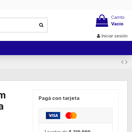
Carrito
Vacío
Iniciar sesión
um
Pagá con tarjeta
a
1 cuotas de
$ 319.999