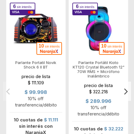
6
6
sin interés
sin interés
VISA
VISA
10
10
sin interés
sin interés
Parlante Portatil Novik
Parlante Portátil Kioto
Shock 6 II BT
KT120 Crystal Bluetooth 12"
70W RMS + Micrófono
Inalámbrico
precio de lista
$ 111.109
precio de lista
$ 322.218
$ 99.998
10% off
$ 289.996
transferencia/débito
10% off
transferencia/débito
10 cuotas de
$ 11.111
sin interés con
10 cuotas de
$ 32.222
NaranjaX