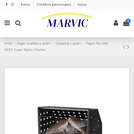
Envío
Créditos personales
Inicio
0
Inicio
Hogar muebles y jardín
Camping y jardin
Fogon Tas Eme
6000 Super Alpino C/Leños